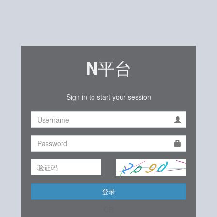
平台
N
Sign in to start your session
登录
- OR -