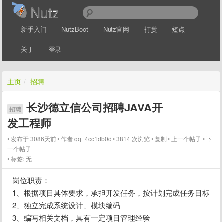
Nutz
新手入门
NutzBoot
Nutz官网
打赏
短点
关于
登录
主页
/
招聘
长沙德立信公司招聘JAVA开
招聘
发工程师
发布于 3086天前
作者
qq_4cc1db0d
3814 次浏览
复制
上一个帖子
下
一个帖子
标签:
无
岗位职责：
1、根据项目具体要求，承担开发任务，按计划完成任务目标
2、独立完成系统设计、模块编码
3、编写相关文档，具有一定项目管理经验