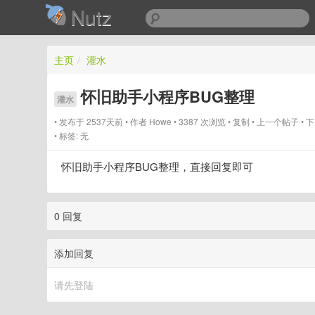
Nutz
主页
/
灌水
怀旧助手小程序BUG整理
灌水
发布于 2537天前
作者
Howe
3387 次浏览
复制
上一个帖子
下
标签:
无
怀旧助手小程序BUG整理，直接回复即可
0 回复
添加回复
请先登陆