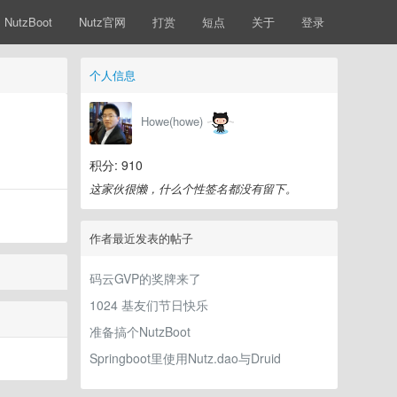
NutzBoot
Nutz官网
打赏
短点
关于
登录
个人信息
Howe(howe)
积分: 910
这家伙很懒，什么个性签名都没有留下。
作者最近发表的帖子
码云GVP的奖牌来了
1024 基友们节日快乐
准备搞个NutzBoot
Springboot里使用Nutz.dao与Druid