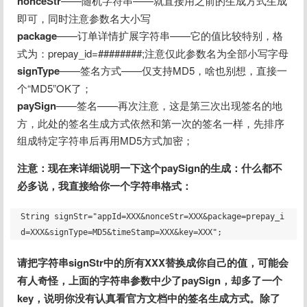
nonceStr
——随机字符串——就直接用之前的生成方式生成
即可，同时注意参数名大小写
package
——订单详情扩展字符串——它的值比较特别，格
式为：prepay_id=########;注意仅此参数名为全部小写字母
signType
——签名方式——仅支持MD5，啥也别想，直接一
个“MD5”OK了；
paySign
——签名——再次注意，这是第三次出现签名的地
方，此处的签名生成方式依然和第一次的签名一样，先排序
组成特定字符串后再用MD5方式加密；
注意：现在来详细说明一下这个paySign的生成：什么都不
必多说，我直接给你一个字符串格式：
String signStr="appId=XXX&nonceStr=XXX&package=prepay_i
请把字符串signStr中的所有XXX替换成你自己的值，可能会
有人奇怪，上面的字符串参数中少了paySign，却多了一个
key，说明你没有认真看官方文档中的签名生成方式。除了