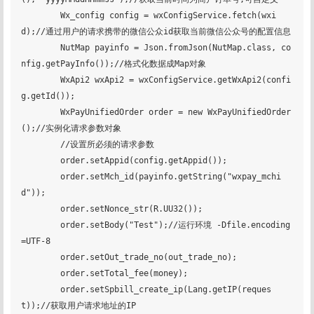
        Wx_config config = wxConfigService.fetch(wxi
d);//通过用户的请求携带的微信公众id获取当前微信公众号的配置信息

        NutMap payinfo = Json.fromJson(NutMap.class, co
nfig.getPayInfo());//格式化数据成Map对象

        WxApi2 wxApi2 = wxConfigService.getWxApi2(confi
g.getId());

        WxPayUnifiedOrder order = new WxPayUnifiedOrder
();//实例化请求参数对象

        //设置所必须的请求参数

        order.setAppid(config.getAppid());

        order.setMch_id(payinfo.getString("wxpay_mchi
d"));

        order.setNonce_str(R.UU32());

        order.setBody("Test");//运行环境 -Dfile.encoding
=UTF-8

        order.setOut_trade_no(out_trade_no);

        order.setTotal_fee(money);

        order.setSpbill_create_ip(Lang.getIP(reques
t));//获取用户请求地址的IP
