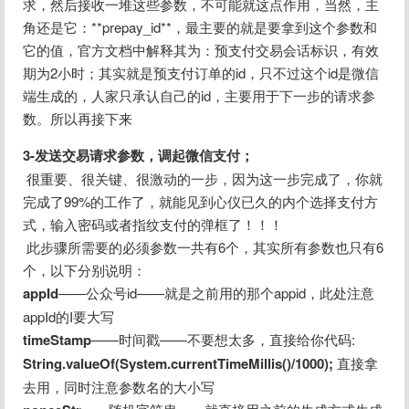
求，然后接收一堆这些参数，不可能就这点作用，当然，主
角还是它：**prepay_id**，最主要的就是要拿到这个参数和
它的值，官方文档中解释其为：预支付交易会话标识，有效
期为2小时；其实就是预支付订单的id，只不过这个id是微信
端生成的，人家只承认自己的id，主要用于下一步的请求参
数。所以再接下来
3-发送交易请求参数，调起微信支付；
 很重要、很关键、很激动的一步，因为这一步完成了，你就
完成了99%的工作了，就能见到心仪已久的内个选择支付方
式，输入密码或者指纹支付的弹框了！！！
 此步骤所需要的必须参数一共有6个，其实所有参数也只有6
个，以下分别说明：
appId
——公众号id——就是之前用的那个appid，此处注意
appId的I要大写
timeStamp
——时间戳——不要想太多，直接给你代码: 
String.valueOf(System.currentTimeMillis()/1000);
 直接拿
去用，同时注意参数名的大小写