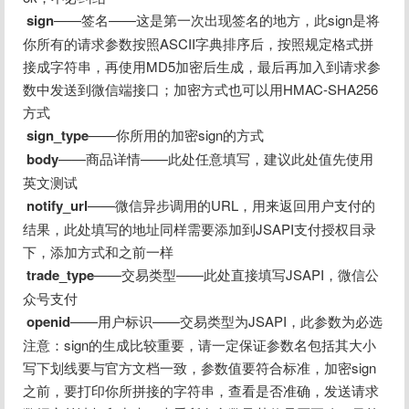
sign
——签名——这是第一次出现签名的地方，此sign是将
你所有的请求参数按照ASCII字典排序后，按照规定格式拼
接成字符串，再使用MD5加密后生成，最后再加入到请求参
数中发送到微信端接口；加密方式也可以用HMAC-SHA256
方式
sign_type
——你所用的加密sign的方式
body
——商品详情——此处任意填写，建议此处值先使用
英文测试
notify_url
——微信异步调用的URL，用来返回用户支付的
结果，此处填写的地址同样需要添加到JSAPI支付授权目录
下，添加方式和之前一样
trade_type
——交易类型——此处直接填写JSAPI，微信公
众号支付
openid
——用户标识——交易类型为JSAPI，此参数为必选
注意：sign的生成比较重要，请一定保证参数名包括其大小
写下划线要与官方文档一致，参数值要符合标准，加密sign
之前，要打印你所拼接的字符串，查看是否准确，发送请求