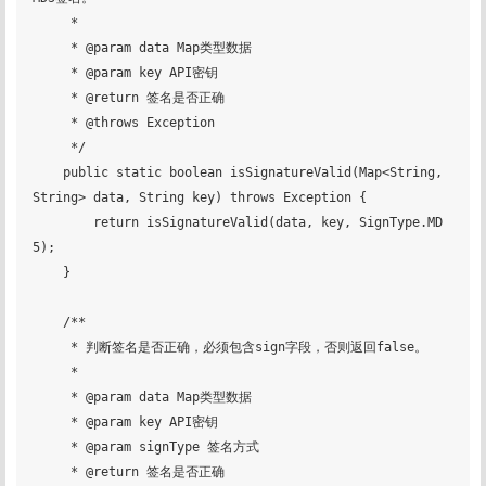
     *

     * @param data Map类型数据

     * @param key API密钥

     * @return 签名是否正确

     * @throws Exception

     */

    public static boolean isSignatureValid(Map<String, 
String> data, String key) throws Exception {

        return isSignatureValid(data, key, SignType.MD
5);

    }

    /**

     * 判断签名是否正确，必须包含sign字段，否则返回false。

     *

     * @param data Map类型数据

     * @param key API密钥

     * @param signType 签名方式

     * @return 签名是否正确
