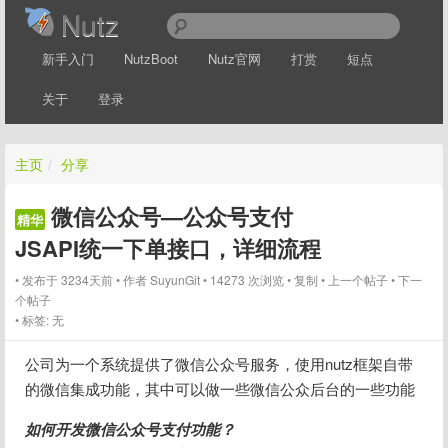
Nutz
新手入门
NutzBoot
Nutz官网
打赏
短点
关于
登录
主页
/
分享
微信公众号—公众号支付
精华
JSAPI统一下单接口，详细流程
发布于 3234天前
作者
SuyunGit
14273 次浏览
复制
上一个帖子
下一
个帖子
标签:
无
公司为一个系统提供了微信公众号服务，使用nutz框架自带
的微信集成功能，其中可以做一些微信公众后台的一些功能
如何开发微信公众号支付功能？