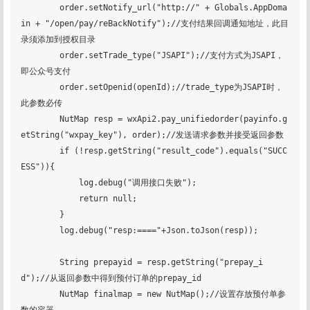
        order.setNotify_url("http://" + Globals.AppDoma
in + "/open/pay/reBackNotify");//支付结果回调通知地址，此目
录须添加到授权目录

        order.setTrade_type("JSAPI");//支付方式为JSAPI，
即公众号支付

        order.setOpenid(openId);//trade_type为JSAPI时，
此参数必传

        NutMap resp = wxApi2.pay_unifiedorder(payinfo.g
etString("wxpay_key"), order);//发送请求参数并接受返回参数

        if (!resp.getString("result_code").equals("SUCC
ESS")){

            log.debug("调用接口失败");

            return null;

        }

        log.debug("resp:===="+Json.toJson(resp));

        String prepayid = resp.getString("prepay_i
d");//从返回参数中得到预付订单的prepay_id

        NutMap finalmap = new NutMap();//设置存放预付单参