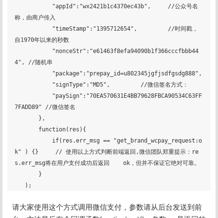
           "appId":"wx2421b1c4370ec43b",     //公众号名
称，由商户传入     

           "timeStamp":"1395712654",         //时间戳，
自1970年以来的秒数     

           "nonceStr":"e61463f8efa94090b1f366cccfbbb44
4", //随机串     

           "package":"prepay_id=u802345jgfjsdfgsdg888",     

           "signType":"MD5",         //微信签名方式：     

           "paySign":"70EA570631E4BB79628FBCA90534C63FF
7FADD89" //微信签名 

       },

       function(res){     

           if(res.err_msg == "get_brand_wcpay_request:o
k" ) {}     // 使用以上方式判断前端返回,微信团队郑重提示：re
s.err_msg将在用户支付成功后返回    ok，但并不保证它绝对可靠。 

       }

请大家使用这个方式调用微信支付，参数请从后台发送到前