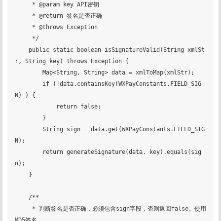
     * @param key API密钥

     * @return 签名是否正确

     * @throws Exception

     */

    public static boolean isSignatureValid(String xmlSt
r, String key) throws Exception {

        Map<String, String> data = xmlToMap(xmlStr);

        if (!data.containsKey(WXPayConstants.FIELD_SIG
N) ) {

            return false;

        }

        String sign = data.get(WXPayConstants.FIELD_SIG
N);

        return generateSignature(data, key).equals(sig
n);

    }

    /**

     * 判断签名是否正确，必须包含sign字段，否则返回false。使用
MD5签名。
