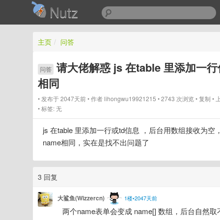
Nutz
主页
/
问答
请大佬解惑 js 在table 里添加
问答
相同
发布于 2047天前
作者
lihongwu19921215
2743 次浏览
复制
标签:
无
js 在table 里添加一行或td信息 ，后台用数组接
name相同，实在是找不出问题了
3 回复
大鲨鱼(Wizzercn)
1楼•2047天前
两个name表单会变成 name[] 数组，后台自然