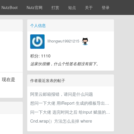
NutzBoot
Nutz官网
打赏
短点
关于
登录
个人信息
lihongwu19921215
积分: 1110
这家伙很懒，什么个性签名都没有留下。
到。现在是
作者最近发表的帖子
阿里云邮箱报错，请问是什么问题
想问一下大佬 用iReport 生成的模板导出excel ，excel里能不能加logo？
问一下大佬 选完时间之后 给input 赋值的时候想获取 input里的时间 用什么事件？
Cnd.wrap(）方法怎么去掉 where