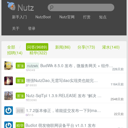
Nutz
新手入门
NutzBoot
Nutz官网
打赏
短点
关于
登录
全部
/
问答(9689)
新闻(86)
分享(173)
灌水(140)
招聘(14)
精华(322)
BudWk 8.5.0 发布，微服务网关 + 组件化 + Vue3 + Element-Plus + TypeScript
置顶
nutzwk
226天前
1
/
4049
增强NutzDao,无需写dao实现类也能完成数据库基础crud、复杂sql查询、存储过程调用
置顶
1164天前
2
/
18930
Nutz-SqlTpl 1.3.9.RELEASE 发布 “解决 Java 拼接 SQL”问题
置顶
2548天前
7
/
23090
1.7.2版本修正，谁能提交发布一下到maven
问答
22天前
0
/
315
BudIot 萌发物联网设备平台 v1.0.1 发布
精华