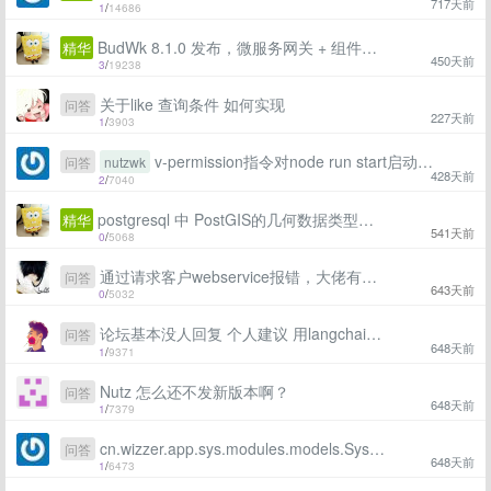
717天前
1
/
14686
BudWk 8.1.0 发布，微服务网关 + 组件化 + Vue3 + Element-Plus + TypeScript
精华
450天前
3
/
19238
关于like 查询条件 如何实现
问答
227天前
1
/
3903
v-permission指令对node run start启动时无效？
问答
nutzwk
428天前
2
/
7040
postgresql 中 PostGIS的几何数据类型处理
精华
541天前
0
/
5068
通过请求客户webservice报错，大佬有什么解决办法
问答
643天前
0
/
5032
论坛基本没人回复 个人建议 用langchain 读取文档 结合GPT自动回答问题吧
问答
648天前
1
/
9371
Nutz 怎么还不发新版本啊？
问答
648天前
1
/
7379
cn.wizzer.app.sys.modules.models.Sys_user cannot be cast to java.util.List
问答
648天前
1
/
6473