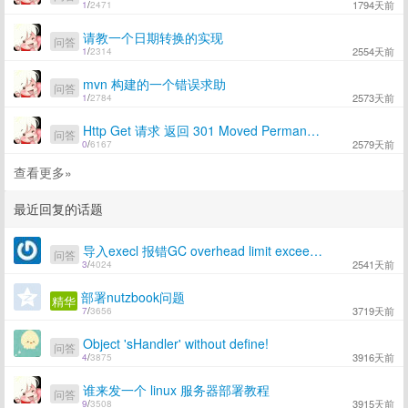
1794天前
1
/
2471
请教一个日期转换的实现
问答
2554天前
1
/
2314
mvn 构建的一个错误求助
问答
2573天前
1
/
2784
Http Get 请求 返回 301 Moved Permanentl 错误
问答
2579天前
0
/
6167
查看更多»
最近回复的话题
导入execl 报错GC overhead limit exceeded。
问答
2541天前
3
/
4024
部署nutzbook问题
精华
3719天前
7
/
3656
Object 'sHandler' without define!
问答
3916天前
4
/
3875
谁来发一个 linux 服务器部署教程
问答
3915天前
9
/
3508