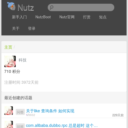
Nutz
新手入门
NutzBoot
Nutz官网
打赏
短点
关于
登录
主页
/
科技
710
积分
注册时间 3972天前
最近创建的话题
关于like 查询条件 如何实现
问答
229天前
1
/
3932
com.alibaba.dubbo.rpc 总是超时 这个怎么解决呢
问答