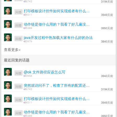
3194天前
4
/
6743
打印模板设计控件如何实现或者有什么开源的给推荐个解决思路。
问答
3949天前
4
/
4511
动作链是做什么用的？我看了好几遍没看懂，能否通俗的给解释下。
问答
3950天前
6
/
5389
java开发过程中热加载大家有什么好的办法
问答
3840天前
4
/
3979
查看更多»
最近回复的话题
@ok 文件路径应该怎么写
问答
3943天前
5
/
3958
突然就访问不了，检查了所有的配置还是不行 path=/addtest1 : NOT Action match
问答
3194天前
4
/
6743
打印模板设计控件如何实现或者有什么开源的给推荐个解决思路。
问答
3949天前
4
/
4511
动作链是做什么用的？我看了好几遍没看懂，能否通俗的给解释下。
问答
3950天前
6
/
5389