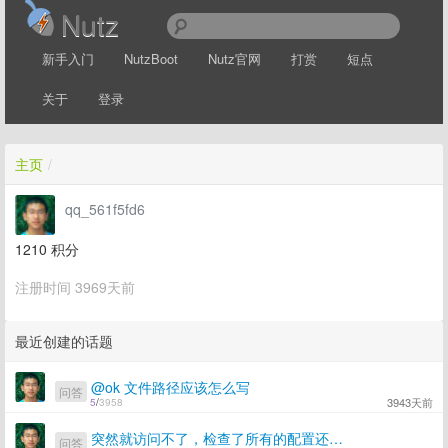
Nutz
新手入门
NutzBoot
Nutz官网
打赏
短点
关于
登录
主页
/
qq_561f5fd6
1210
积分
注册时间 3969天前
最近创建的话题
@ok 文件路径应该怎么写
问答
3943天前
5
/
3958
突然就访问不了，检查了所有的配置还是不行 path=/addtest1 : NOT Action match
问答