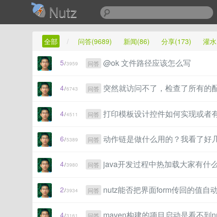
Nutz
全部
/
问答(9689)
新闻(86)
分享(173)
灌水(
@ok 文件路径应该怎么写
5
问答
/
3959
突然就访问不了，检查了所有的配置还是不行 p
4
问答
/
6743
打印模板设计控件如何实现或者
4
问答
/
4511
动作链是做什么用的？我看了好
6
问答
/
5389
java开发过程中热加载大家有什
4
问答
/
3980
nutz能否把界面form传回的值自
2
问答
/
3934
maven构建的项目启动是看不到n
4
问答
/
3161