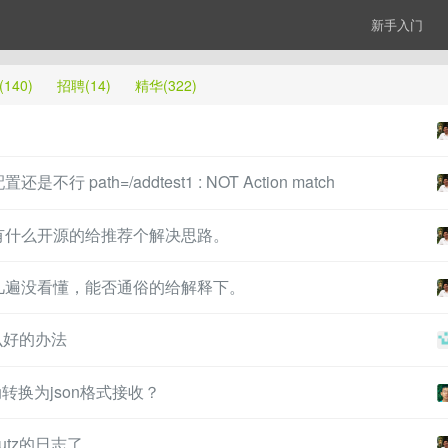
新手入门
140)
招聘(14)
精华(322)
ath=/addtest1 : NOT Action match
有什么开源的给推荐个解决思路。
几遍没看懂，能否通俗的给解释下。
么好的办法
动转换为json格式接收？
utz的日志了。