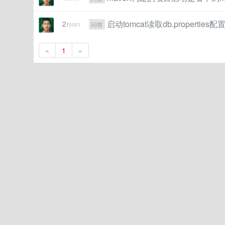
启动tomcat读取db.propertie
2
问答
/
5001
«
1
»