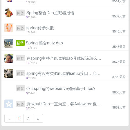
3514天前
1
/
4960
Spring整合Dao拦截器报错
问答
3539天前
3
/
5266
spring传参失败
问答
3545天前
1
/
4948
Spring 整合nutz dao
精华
3545天前
10
/
6197
在spring中整合nutz的dao具体应该怎么做？
问答
3578天前
19
/
7447
spring有没有类似nutz的setup接口，启动后处理些东西
问答
3722天前
3
/
5220
cxf+spring的webserive如何基于https?
问答
3860天前
5
/
5441
测试nutzDao一直为空，@Autowired也是一样为空，请大神指教
问答
3889天前
2
/
5074
«
1
2
»