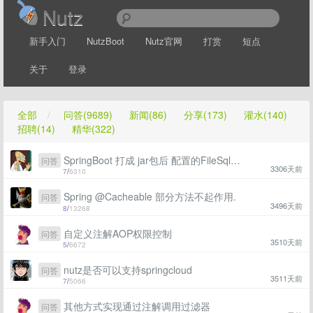
Nutz
新手入门
NutzBoot
Nutz官网
打赏
短点
关于
登录
全部
/
问答(9689)
新闻(86)
分享(173)
灌水(140)
招聘(14)
精华(322)
SpringBoot 打成 jar包后 配置的FileSqlManager 失效
问答
3306天前
7
/
6310
Spring @Cacheable 部分方法不起作用.
问答
3496天前
8
/
13268
自定义注解AOP权限控制
问答
3510天前
5
/
6672
nutz是否可以支持springcloud
问答
3511天前
7
/
5066
其他方式实现通过注解调用过滤器
问答