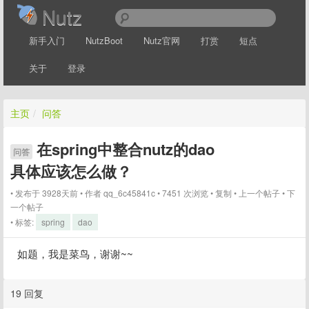
Nutz
新手入门
NutzBoot
Nutz官网
打赏
短点
关于
登录
主页
/
问答
在spring中整合nutz的dao
问答
具体应该怎么做？
发布于 3928天前
作者
qq_6c45841c
7451 次浏览
复制
上一个帖子
下
一个帖子
标签:
spring
dao
如题，我是菜鸟，谢谢~~
19 回复