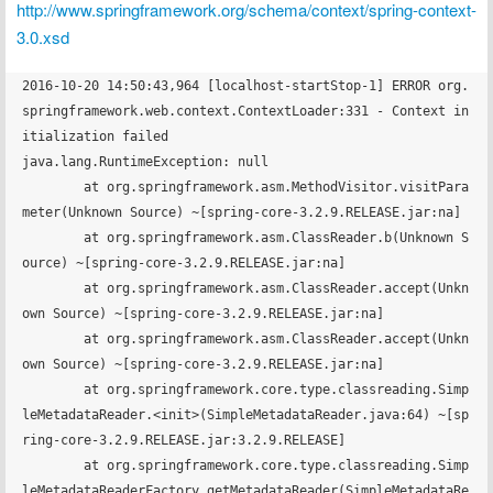
http://www.springframework.org/schema/context/spring-context-
3.0.xsd
2016-10-20 14:50:43,964 [localhost-startStop-1] ERROR org.
springframework.web.context.ContextLoader:331 - Context in
itialization failed

java.lang.RuntimeException: null

	at org.springframework.asm.MethodVisitor.visitPara
meter(Unknown Source) ~[spring-core-3.2.9.RELEASE.jar:na]

	at org.springframework.asm.ClassReader.b(Unknown S
ource) ~[spring-core-3.2.9.RELEASE.jar:na]

	at org.springframework.asm.ClassReader.accept(Unkn
own Source) ~[spring-core-3.2.9.RELEASE.jar:na]

	at org.springframework.asm.ClassReader.accept(Unkn
own Source) ~[spring-core-3.2.9.RELEASE.jar:na]

	at org.springframework.core.type.classreading.Simp
leMetadataReader.<init>(SimpleMetadataReader.java:64) ~[sp
ring-core-3.2.9.RELEASE.jar:3.2.9.RELEASE]

	at org.springframework.core.type.classreading.Simp
leMetadataReaderFactory.getMetadataReader(SimpleMetadataRe