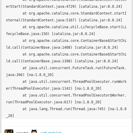
erStart(StandardContext.java:4729) [catalina.jar:8.0.24]

	at org.apache.catalina.core.StandardContext.startI
nternal(StandardContext.java:5167) [catalina.jar:8.0.24]

	at org.apache.catalina.util.LifecycleBase.start(Li
fecycleBase.java:150) [catalina.jar:8.0.24]

	at org.apache.catalina.core.ContainerBase$StartChi
ld.call(ContainerBase.java:1408) [catalina.jar:8.0.24]

	at org.apache.catalina.core.ContainerBase$StartChi
ld.call(ContainerBase.java:1398) [catalina.jar:8.0.24]

	at java.util.concurrent.FutureTask.run(FutureTask.
java:266) [na:1.8.0_20]

	at java.util.concurrent.ThreadPoolExecutor.runWork
er(ThreadPoolExecutor.java:1142) [na:1.8.0_20]

	at java.util.concurrent.ThreadPoolExecutor$Worker.
run(ThreadPoolExecutor.java:617) [na:1.8.0_20]

	at java.lang.Thread.run(Thread.java:745) [na:1.8.0
wendal
14楼•3579天前