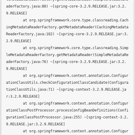
aderFactory.java:80) ~[spring-core-3.2.9.RELEASE.jar:3.2.
9.RELEASE]

	at org.springframework.core.type.classreading.Cach
ingMetadataReaderFactory.getMetadataReader(CachingMetadata
ReaderFactory.java:102) ~[spring-core-3.2.9.RELEASE.jar:3.
2.9.RELEASE]

	at org.springframework.core.type.classreading.Simp
leMetadataReaderFactory.getMetadataReader(SimpleMetadataRe
aderFactory.java:76) ~[spring-core-3.2.9.RELEASE.jar:3.2.
9.RELEASE]

	at org.springframework.context.annotation.Configur
ationClassUtils.checkConfigurationClassCandidate(Configura
tionClassUtils.java:71) ~[spring-context-3.2.9.RELEASE.ja
r:3.2.9.RELEASE]

	at org.springframework.context.annotation.Configur
ationClassPostProcessor.processConfigBeanDefinitions(Confi
gurationClassPostProcessor.java:255) ~[spring-context-3.2.
9.RELEASE.jar:3.2.9.RELEASE]

	at org.springframework.context.annotation.Configur