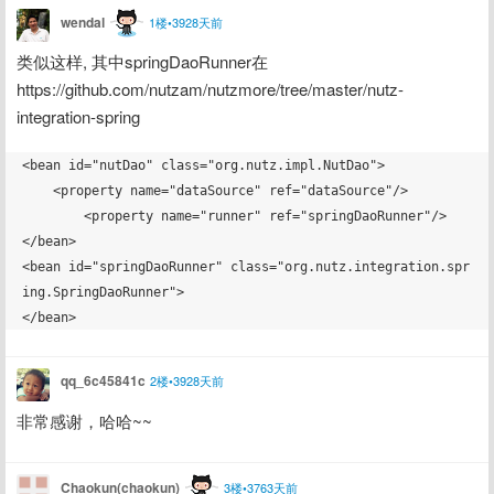
wendal
1楼•3928天前
类似这样, 其中springDaoRunner在
https://github.com/nutzam/nutzmore/tree/master/nutz-
integration-spring
<bean id="nutDao" class="org.nutz.impl.NutDao">

    <property name="dataSource" ref="dataSource"/>

	<property name="runner" ref="springDaoRunner"/>

</bean>

<bean id="springDaoRunner" class="org.nutz.integration.spr
ing.SpringDaoRunner">

qq_6c45841c
2楼•3928天前
非常感谢，哈哈~~
Chaokun(chaokun)
3楼•3763天前