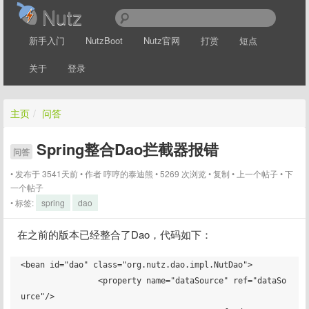
Nutz
新手入门
NutzBoot
Nutz官网
打赏
短点
关于
登录
主页
/
问答
Spring整合Dao拦截器报错
问答
发布于 3541天前
作者
哼哼的泰迪熊
5269 次浏览
复制
上一个帖子
下
一个帖子
标签:
spring
dao
在之前的版本已经整合了Dao，代码如下：
<bean id="dao" class="org.nutz.dao.impl.NutDao">

		<property name="dataSource" ref="dataSo
urce"/>
