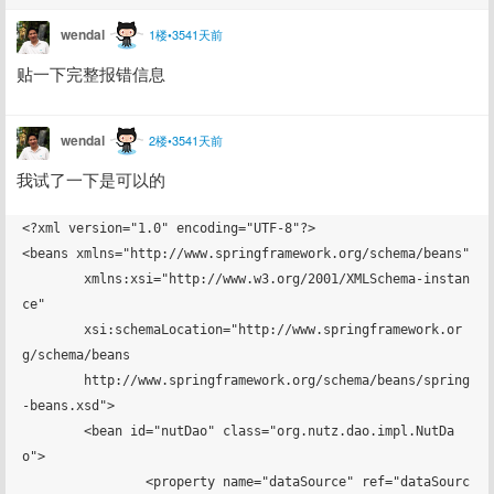
wendal
1楼•3541天前
贴一下完整报错信息
wendal
2楼•3541天前
我试了一下是可以的
<?xml version="1.0" encoding="UTF-8"?>

<beans xmlns="http://www.springframework.org/schema/beans"

	xmlns:xsi="http://www.w3.org/2001/XMLSchema-instan
ce"

	xsi:schemaLocation="http://www.springframework.or
g/schema/beans

        http://www.springframework.org/schema/beans/spring
-beans.xsd">

	<bean id="nutDao" class="org.nutz.dao.impl.NutDa
o">

		<property name="dataSource" ref="dataSourc