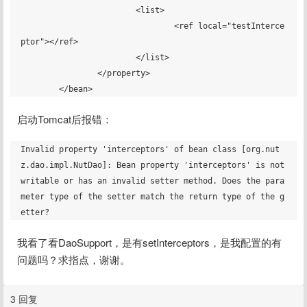
			<list>

				<ref local="testInterce
ptor"></ref>

			</list>

		</property>

启动Tomcat后报错：
Invalid property 'interceptors' of bean class [org.nut
z.dao.impl.NutDao]: Bean property 'interceptors' is not 
writable or has an invalid setter method. Does the para
meter type of the setter match the return type of the g
我看了看DaoSupport，是有setInterceptors，是我配置的有
问题吗？求指点，谢谢。
3 回复