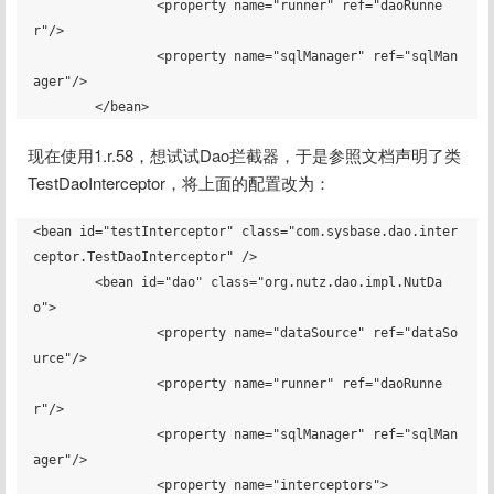
		<property name="runner" ref="daoRunne
r"/>

		<property name="sqlManager" ref="sqlMan
ager"/>

现在使用1.r.58，想试试Dao拦截器，于是参照文档声明了类
TestDaoInterceptor，将上面的配置改为：
<bean id="testInterceptor" class="com.sysbase.dao.inter
ceptor.TestDaoInterceptor" />

	<bean id="dao" class="org.nutz.dao.impl.NutDa
o">

		<property name="dataSource" ref="dataSo
urce"/>

		<property name="runner" ref="daoRunne
r"/>

		<property name="sqlManager" ref="sqlMan
ager"/>

		<property name="interceptors">
