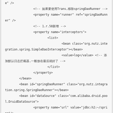
e" />

		<!-- 如果要使用Trans,移除springDaoRunner -->

		<property name="runner" ref="springDaoRunn
er" />

		<!-- 1.r.58新增 -->

		<property name="interceptors">

			<list>

				<bean class="org.nutz.inte
gration.spring.SimpleDaoInterceptor"></bean>

				<value>log</value> <!-- 添
加默认日志拦截器,一般放在最后就好了 -->

			</list>

		</property>

	</bean>

	<bean id="springDaoRunner" class="org.nutz.integra
tion.spring.SpringDaoRunner"></bean>

	<bean id="dataSource" class="com.alibaba.druid.poo
l.DruidDataSource">

		<property name="url" value="jdbc:h2:~/spri