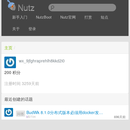
Nutz
新手入门
NutzBoot
Nutz官网
打赏
短点
关于
登录
主页
/
wx_9jfghraprehlh8kkd2i0
200
积分
注册时间 3259天前
最近创建的话题
BudWk 8.1.0分布式版本必须用docker发布么？
问答
696天前
0
/
2734