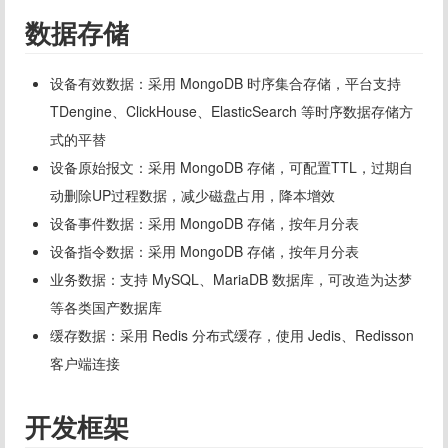
数据存储
设备有效数据：采用 MongoDB 时序集合存储，平台支持
TDengine、ClickHouse、ElasticSearch 等时序数据存储方
式的平替
设备原始报文：采用 MongoDB 存储，可配置TTL，过期自
动删除UP过程数据，减少磁盘占用，降本增效
设备事件数据：采用 MongoDB 存储，按年月分表
设备指令数据：采用 MongoDB 存储，按年月分表
业务数据：支持 MySQL、MariaDB 数据库，可改造为达梦
等各类国产数据库
缓存数据：采用 Redis 分布式缓存，使用 Jedis、Redisson
客户端连接
开发框架