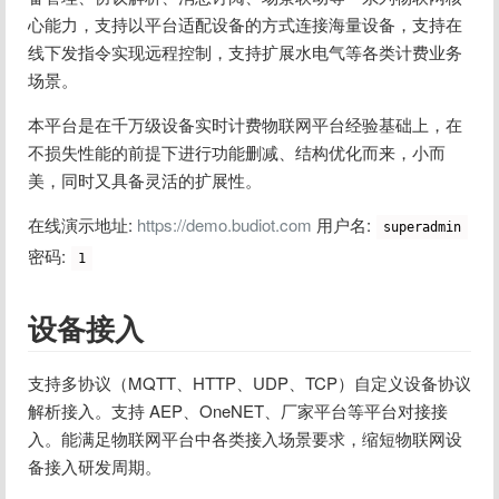
心能力，支持以平台适配设备的方式连接海量设备，支持在
线下发指令实现远程控制，支持扩展水电气等各类计费业务
场景。
本平台是在千万级设备实时计费物联网平台经验基础上，在
不损失性能的前提下进行功能删减、结构优化而来，小而
美，同时又具备灵活的扩展性。
在线演示地址: 
https://demo.budiot.com
 用户名: 
superadmin
密码: 
1
设备接入
支持多协议（MQTT、HTTP、UDP、TCP）自定义设备协议
解析接入。支持 AEP、OneNET、厂家平台等平台对接接
入。能满足物联网平台中各类接入场景要求，缩短物联网设
备接入研发周期。