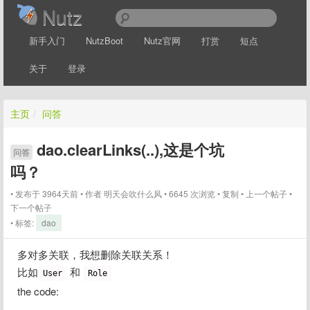
Nutz
新手入门
NutzBoot
Nutz官网
打赏
短点
关于
登录
主页
/
问答
dao.clearLinks(..),这是个坑
问答
吗？
发布于 3964天前
作者
明天会吹什么风
6645 次浏览
复制
上一个帖子
下一个帖子
标签:
dao
多对多关联，我想删除关联关系！
比如
 和 
User
Role
the code: