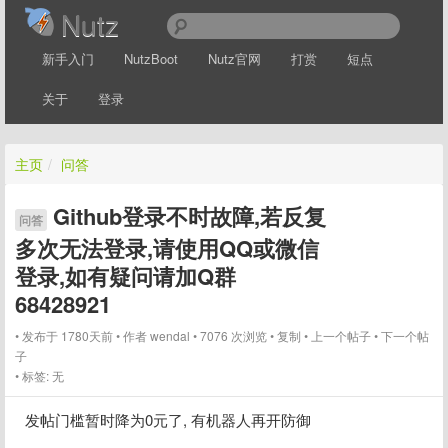
Nutz
新手入门
NutzBoot
Nutz官网
打赏
短点
关于
登录
主页
/
问答
Github登录不时故障,若反复
问答
多次无法登录,请使用QQ或微信
登录,如有疑问请加Q群
68428921
发布于 1780天前
作者
wendal
7076 次浏览
复制
上一个帖子
下一个帖
子
标签:
无
发帖门槛暂时降为0元了, 有机器人再开防御