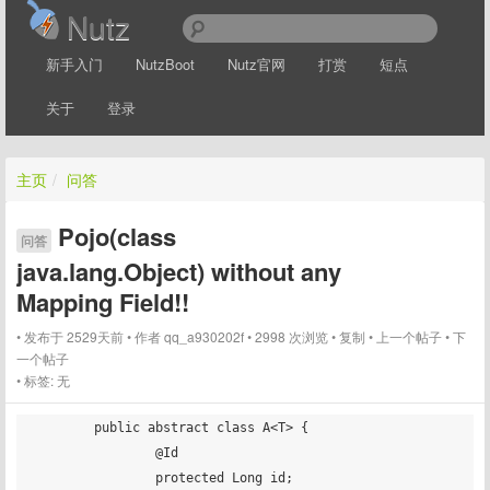
Nutz
新手入门
NutzBoot
Nutz官网
打赏
短点
关于
登录
主页
/
问答
Pojo(class
问答
java.lang.Object) without any
Mapping Field!!
发布于 2529天前
作者
qq_a930202f
2998 次浏览
复制
上一个帖子
下
一个帖子
标签:
无
	public abstract class A<T> {

		@Id 

		protected Long id;
