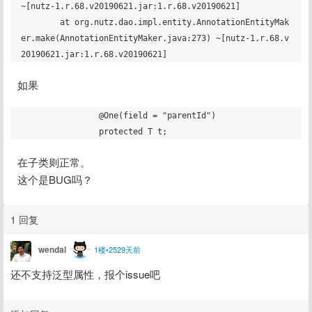
~[nutz-1.r.68.v20190621.jar:1.r.68.v20190621]

	at org.nutz.dao.impl.entity.AnnotationEntityMak
er.make(AnnotationEntityMaker.java:273) ~[nutz-1.r.68.v
如果
		@One(field = "parentId")

在子类则正常。
这个是BUG吗？
1 回复
wendal
1楼•2529天前
还不支持泛型属性，报个issue吧