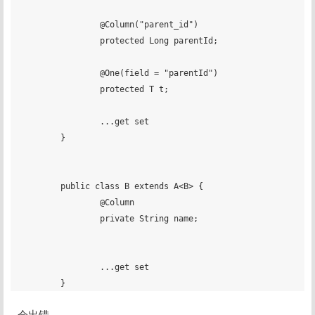
		@Column("parent_id")

		protected Long parentId;

		@One(field = "parentId")

		protected T t;

		...get set

	}

	public class B extends A<B> {

		@Column 

		private String name;

		...get set

会出错