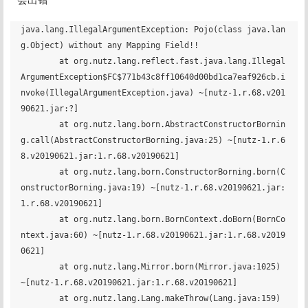
java.lang.IllegalArgumentException: Pojo(class java.lan
g.Object) without any Mapping Field!!

	at org.nutz.lang.reflect.fast.java.lang.Illegal
ArgumentException$FC$771b43c8ff10640d00bd1ca7eaf926cb.i
nvoke(IllegalArgumentException.java) ~[nutz-1.r.68.v201
90621.jar:?]

	at org.nutz.lang.born.AbstractConstructorBornin
g.call(AbstractConstructorBorning.java:25) ~[nutz-1.r.6
8.v20190621.jar:1.r.68.v20190621]

	at org.nutz.lang.born.ConstructorBorning.born(C
onstructorBorning.java:19) ~[nutz-1.r.68.v20190621.jar:
1.r.68.v20190621]

	at org.nutz.lang.born.BornContext.doBorn(BornCo
ntext.java:60) ~[nutz-1.r.68.v20190621.jar:1.r.68.v2019
0621]

	at org.nutz.lang.Mirror.born(Mirror.java:1025) 
~[nutz-1.r.68.v20190621.jar:1.r.68.v20190621]

	at org.nutz.lang.Lang.makeThrow(Lang.java:159) 