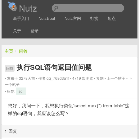
Nutz
新手入门
NutzBoot
Nutz官网
打赏
短点
关于
登录
主页
/
问答
执行SQL语句返回值问题
问答
发布于 3278天前
作者
qq_768d3a1f
4719 次浏览
复制
上一个帖子
下
一个帖子
标签:
sql
您好，我问一下，我想执行类似“select max(*) from table”这
样的sql语句，我应该怎么写？
1 回复