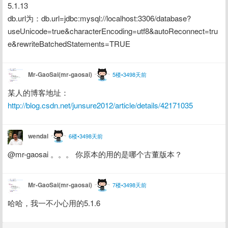
5.1.13
db.url为：db.url=jdbc:mysql://localhost:3306/database?
useUnicode=true&characterEncoding=utf8&autoReconnect=tru
e&rewriteBatchedStatements=TRUE
Mr-GaoSai(mr-gaosai)
5楼•3498天前
某人的博客地址：
http://blog.csdn.net/junsure2012/article/details/42171035
wendal
6楼•3498天前
@mr-gaosai 。。。 你原本的用的是哪个古董版本？
Mr-GaoSai(mr-gaosai)
7楼•3498天前
哈哈，我一不小心用的5.1.6