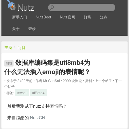
Nutz
新手入门
NutzBoot
Nutz官网
打赏
短点
关于
登录
主页
/
问答
数据库编码集是utf8mb4为
问答
什么无法插入emoji的表情呢？
发布于 3499天前
作者
Mr-GaoSai
2999 次浏览
复制
上一个帖子
下一
个帖子
标签:
mysql
utf8mb4
然后我测试下nutz支持表情吗？
来自炫酷的 
NutzCN