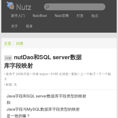
Nutz
新手入门
NutzBoot
Nutz官网
打赏
短点
关于
登录
主页
/
问答
nutDao和SQL server数据
问答
库字段映射
发布于 2436天前
作者
suyun
3195 次浏览
复制
上一个帖子
下一个帖
子
标签:
无
Java字段和SQL server数据库字段类型的映射
和
Java字段与MySQL数据库字段类型的映射
是一致的嘛？