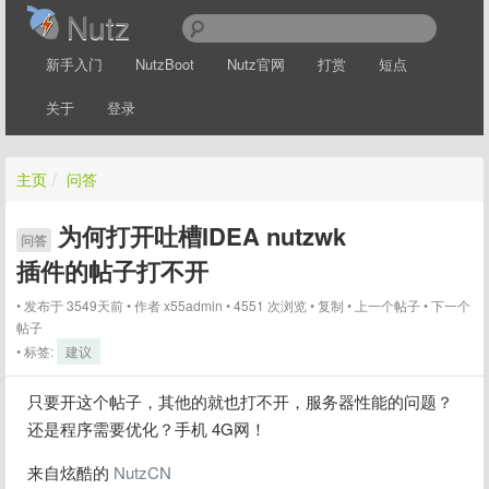
Nutz
新手入门
NutzBoot
Nutz官网
打赏
短点
关于
登录
主页
/
问答
为何打开吐槽IDEA nutzwk
问答
插件的帖子打不开
发布于 3549天前
作者
x55admin
4551 次浏览
复制
上一个帖子
下一个
帖子
标签:
建议
只要开这个帖子，其他的就也打不开，服务器性能的问题？
还是程序需要优化？手机 4G网！
来自炫酷的 
NutzCN