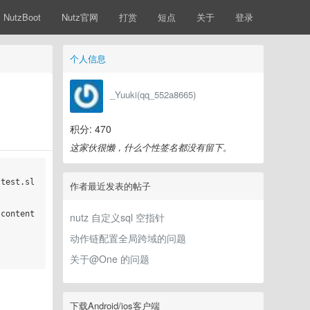
NutzBoot
Nutz官网
打赏
短点
关于
登录
个人信息
_Yuuki(qq_552a8665)
积分: 470
这家伙很懒，什么个性签名都没有留下。
[test.sl
作者最近发表的帖子
,content
nutz 自定义sql 空指针
动作链配置全局跨域的问题
关于@One 的问题
下载Android/ios客户端