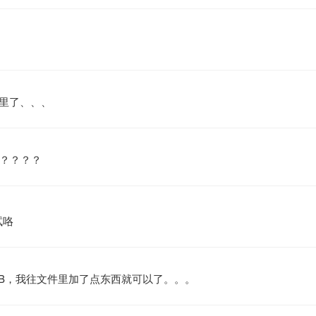
录里了、、、
吗？？？？
试咯
KB，我往文件里加了点东西就可以了。。。