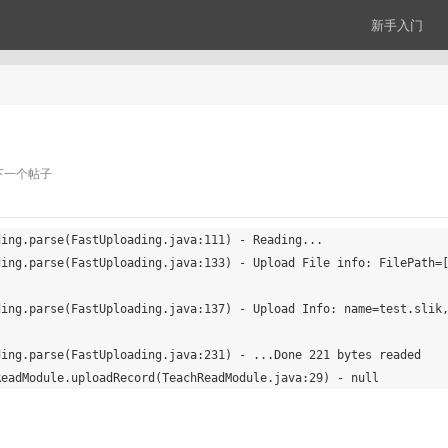
新手入门
下一个帖子
ing.parse(FastUploading.java:111) - Reading...

ding.parse(FastUploading.java:133) - Upload File info: FilePath=
ding.parse(FastUploading.java:137) - Upload Info: name=test.slik
ing.parse(FastUploading.java:231) - ...Done 221 bytes readed
