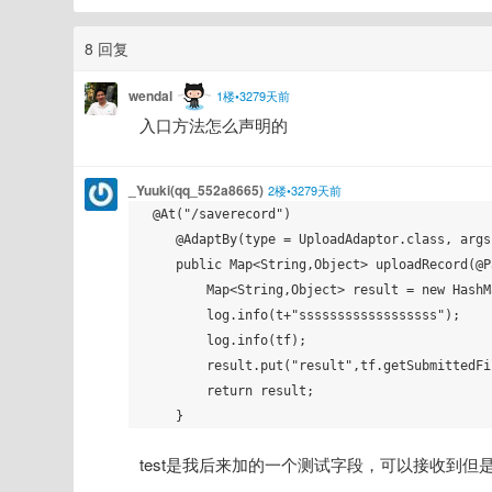
8 回复
wendal
1楼•3279天前
入口方法怎么声明的
_Yuuki(qq_552a8665)
2楼•3279天前
 @At("/saverecord")

    @AdaptBy(type = UploadAdaptor.class, args = "ioc:myUpload")

    public Map<String,Object> uploadRecord(@Param("file") TempFile tf, @Param("test")String t){

        Map<String,Object> result = new HashMap<String, Object>();

        log.info(t+"ssssssssssssssssss");

        log.info(tf);

        result.put("result",tf.getSubmittedFileName());

        return result;

test是我后来加的一个测试字段，可以接收到但是f