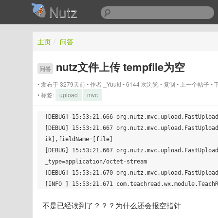
Nutz
主页
/
问答
nutz文件上传 tempfile为空
问答
发布于 3279天前
作者
_Yuuki
6144 次浏览
复制
上一个帖子
标签:
upload
mvc
[DEBUG] 15:53:21.666 org.nutz.mvc.upload.FastUpload
[DEBUG] 15:53:21.667 org.nutz.mvc.upload.FastUploa
ik],fieldName=[file]

[DEBUG] 15:53:21.667 org.nutz.mvc.upload.FastUploa
_type=application/octet-stream

[DEBUG] 15:53:21.670 org.nutz.mvc.upload.FastUpload
不是已经读到了？？？为什么还会报空指针