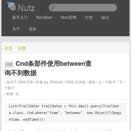
Nutz
新手入门
NutzBoot
Nutz官网
打赏
短点
关于
登录
主页
/
问答
Cnd条那件使用between查
问答
询不到数据
发布于 2900天前
作者
qq_ff330a3f
3352 次浏览
复制
上一个帖子
下一
个帖子
标签:
无
List<Traildata> traildatas = this.dao().query(Traildat
a.class, Cnd.where("time", "between", new Object[]{begi