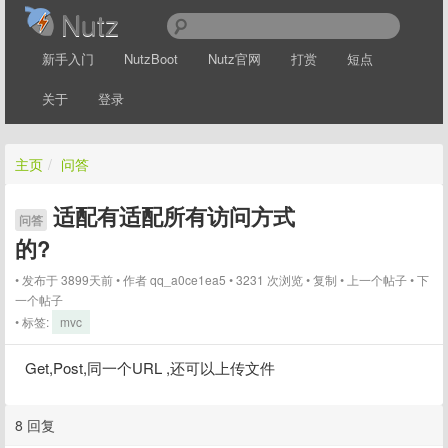
Nutz
新手入门
NutzBoot
Nutz官网
打赏
短点
关于
登录
主页
/
问答
适配有适配所有访问方式
问答
的?
发布于 3899天前
作者
qq_a0ce1ea5
3231 次浏览
复制
上一个帖子
下
一个帖子
标签:
mvc
Get,Post,同一个URL ,还可以上传文件
8 回复