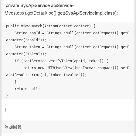
 private SysApiService apiService= 
Mvcs.ctx().getDefaultIoc().get(SysApiServiceImpl.class);
public View match(ActionContext context) {

    String appId = Strings.sNull(context.getRequest().getP
arameter("appId"));

    String token = Strings.sNull(context.getRequest().getP
arameter("token"));

    if (!apiService.verifyToken(appId, token)) {

        return new UTF8JsonView(JsonFormat.compact()).setD
ata(Result.error(-1,"token invalid"));

    }

    return null;

}
添加回复