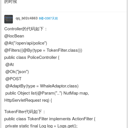
的时候
qq_b02c4863
8楼•3387天前
Controller的代码如下：
@IocBean
@At("/open/api/police")
@Filters({@By(type = TokenFilter.class)})
public class PoliceController {
 @At
 @Ok("json")
 @POST
 @AdaptBy(type = WhaleAdaptor.class)
 public Object list(@Param("..") NutMap map, 
HttpServletRequest req) {
TokenFilter代码如下：
public class TokenFilter implements ActionFilter {
 private static final Log log = Logs.get();