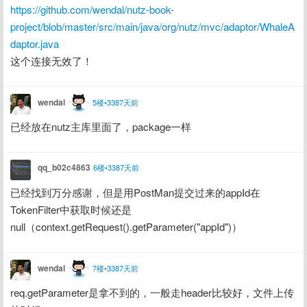
https://github.com/wendal/nutz-book-
project/blob/master/src/main/java/org/nutz/mvc/adaptor/WhaleA
daptor.java
这个连接无效了！
wendal
5楼•3387天前
已经放在nutz主库里面了，package一样
qq_b02c4863
6楼•3387天前
已经找到万分感谢，但是用PostMan提交过来的appId在
TokenFilter中获取时候还是
null（context.getRequest().getParameter("appId")）
wendal
7楼•3387天前
req.getParameter是拿不到的，一般走header比较好，文件上传