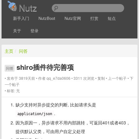
Nutz
新手入门
NutzBoot
Nutz官网
打赏
短点
关于
登录
主页
/
问答
shiro插件待完善项
问答
发布于 3819天前
作者
qq_e7da0606
3311 次浏览
复制
上一个帖子
下
一个帖子
标签:
无
缺少支持对异步提交的判断, 比如请求头是
.
application/json
因为原因一，异步请求不用内部跳转，可返回401或者403，
提供默认父类，可由用户自定义处理