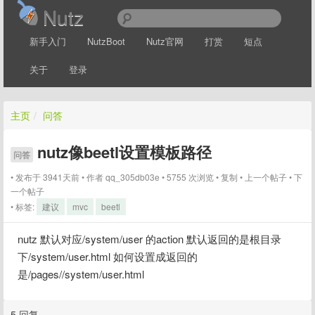
Nutz
新手入门
NutzBoot
Nutz官网
打赏
短点
关于
登录
主页
/
问答
nutz像beetl设置模板路径
问答
发布于 3941天前
作者
qq_305db03e
5755 次浏览
复制
上一个帖子
下
一个帖子
标签:
建议
mvc
beetl
nutz 默认对应/system/user 的action 默认返回的是根目录
下/system/user.html 如何设置成返回的
是/pages//system/user.html
5 回复