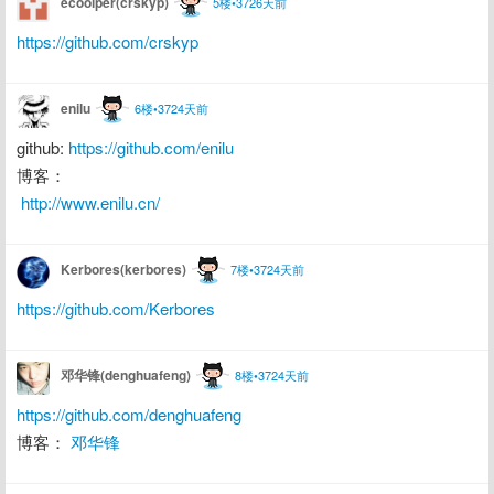
ecoolper(crskyp)
5楼•3726天前
https://github.com/crskyp
enilu
6楼•3724天前
github: 
https://github.com/enilu
博客：
http://www.enilu.cn/
Kerbores(kerbores)
7楼•3724天前
https://github.com/Kerbores
邓华锋(denghuafeng)
8楼•3724天前
https://github.com/denghuafeng
博客： 
邓华锋