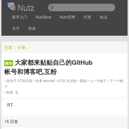
Nutz
新手入门
NutzBoot
Nutz官网
打赏
短点
关于
登录
主页
/
分享
大家都来贴贴自己的GitHub
精华
帐号和博客吧,互粉
发布于 3726天前
作者
wendal
4725 次浏览
复制
上一个帖子
下一个帖
子
标签:
无
RT
18 回复