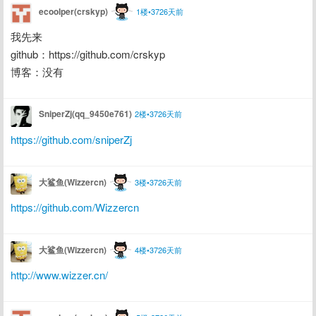
ecoolper(crskyp)
1楼•3726天前
我先来
github：https://github.com/crskyp
博客：没有
SniperZj(qq_9450e761)
2楼•3726天前
https://github.com/sniperZj
大鲨鱼(Wizzercn)
3楼•3726天前
https://github.com/Wizzercn
大鲨鱼(Wizzercn)
4楼•3726天前
http://www.wizzer.cn/