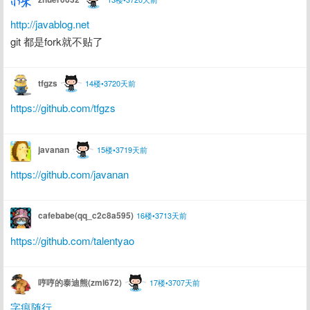
http://javablog.net
git 都是fork就不贴了
tfgzs
14楼•3720天前
https://github.com/tfgzs
javanan
15楼•3719天前
https://github.com/javanan
cafebabe(qq_c2c8a595)
16楼•3713天前
https://github.com/talentyao
哼哼的泰迪熊(zml672)
17楼•3707天前
字痕随行