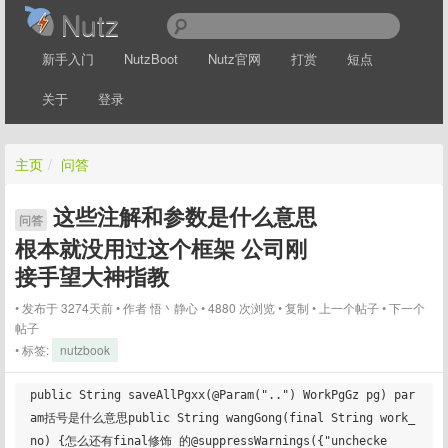
Nutz
新手入门
NutzBoot
Nutz官网
打赏
短点
关于
登录
主页
/
问答
这些注解和参数是什么意思
问答
根本就没用过这个框架 公司刚
接手望大神指教
发布于 3274天前
作者
悟丶静心
4880 次浏览
复制
上一个帖子
下一个
帖子
标签:
nutzbook
public String saveAllPgxx(@Param("..") WorkPgGz pg) par
am括号是什么意思public String wangGong(final String work_
no) {怎么还有final修饰 的@suppressWarnings({"unchecke