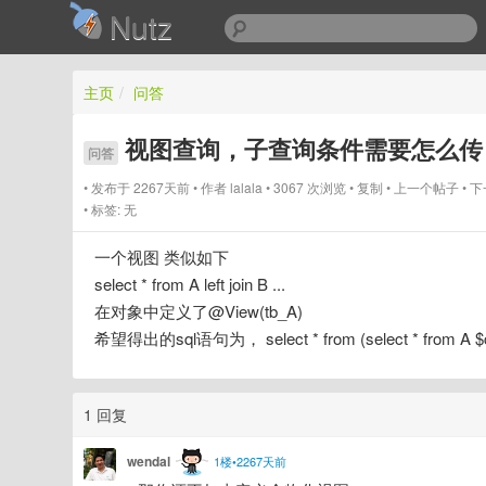
Nutz
主页
/
问答
视图查询，子查询条件需要怎么传
问答
发布于 2267天前
作者
lalala
3067 次浏览
复制
上一个帖子
下
标签:
无
一个视图 类似如下
select * from A left join B ...
在对象中定义了@View(tb_A)
希望得出的sql语句为， select * from (select * from A 
1 回复
wendal
1楼•2267天前