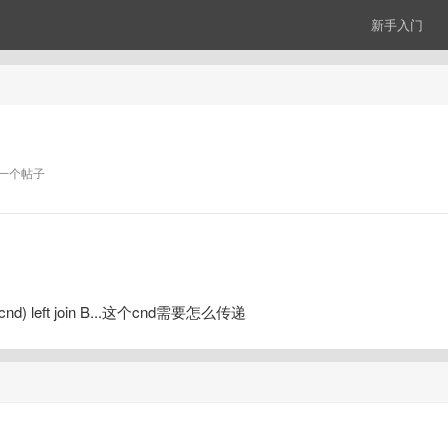
新手入门
一个帖子
$cnd) left join B...这个cnd需要怎么传递