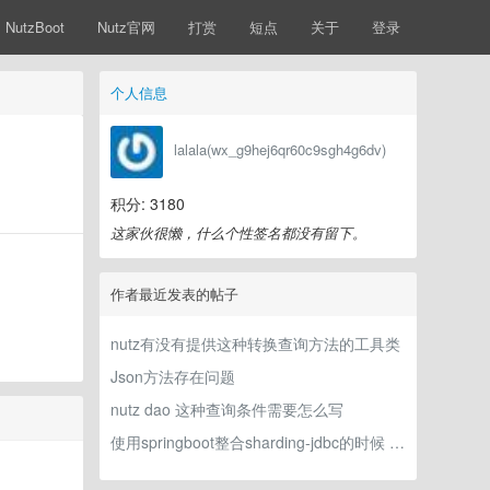
NutzBoot
Nutz官网
打赏
短点
关于
登录
个人信息
lalala(wx_g9hej6qr60c9sgh4g6dv)
积分: 3180
这家伙很懒，什么个性签名都没有留下。
作者最近发表的帖子
nutz有没有提供这种转换查询方法的工具类
Json方法存在问题
nutz dao 这种查询条件需要怎么写
使用springboot整合sharding-jdbc的时候 再调用nutz的到就报了这个错误