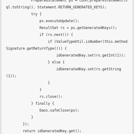
            PreparedStatement ps = conn.prepareStatement(s
ql.toString(), Statement.RETURN_GENERATED_KEYS);

            try {

                ps.executeUpdate();

                ResultSet rs = ps.getGeneratedKeys();

                if (rs.next()) {

                    if (ValueTypeUtil.isNumber(this.method
Signature.getReturnType())) {

                        idGeneratedKey.set(rs.getInt(1));

                    } else {

                        idGeneratedKey.set(rs.getString
(1));

                    }

                }

                rs.close();

            } finally {

                Daos.safeClose(ps);

            }

        });

        return idGeneratedKey.get();
