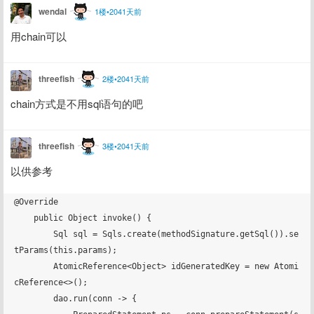
wendal
1楼•2041天前
用chain可以
threefish
2楼•2041天前
chain方式是不用sql语句的吧
threefish
3楼•2041天前
以供参考
@Override

    public Object invoke() {

        Sql sql = Sqls.create(methodSignature.getSql()).se
tParams(this.params);

        AtomicReference<Object> idGeneratedKey = new Atomi
cReference<>();

        dao.run(conn -> {
