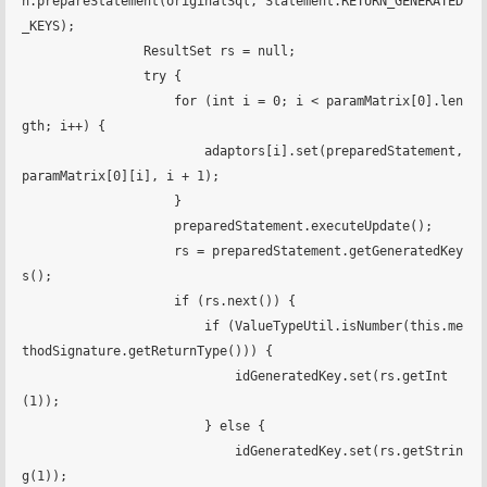
n.prepareStatement(originalSql, Statement.RETURN_GENERATED
_KEYS);

                ResultSet rs = null;

                try {

                    for (int i = 0; i < paramMatrix[0].len
gth; i++) {

                        adaptors[i].set(preparedStatement, 
paramMatrix[0][i], i + 1);

                    }

                    preparedStatement.executeUpdate();

                    rs = preparedStatement.getGeneratedKey
s();

                    if (rs.next()) {

                        if (ValueTypeUtil.isNumber(this.me
thodSignature.getReturnType())) {

                            idGeneratedKey.set(rs.getInt
(1));

                        } else {

                            idGeneratedKey.set(rs.getStrin
g(1));
