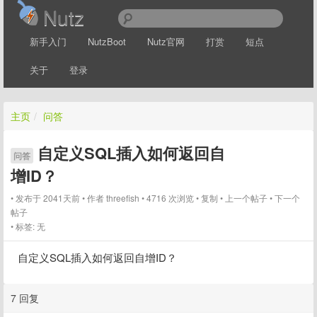
Nutz
新手入门
NutzBoot
Nutz官网
打赏
短点
关于
登录
主页
/
问答
自定义SQL插入如何返回自
问答
增ID？
发布于 2041天前
作者
threefish
4716 次浏览
复制
上一个帖子
下一个
帖子
标签:
无
自定义SQL插入如何返回自增ID？
7 回复