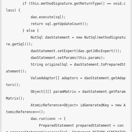
        if (this.methodSignature.getReturnType() == void.c
lass) {

            dao.execute(sql);

            return sql.getUpdateCount();

        } else {

            NutSql daoStatement = new NutSql(methodSignatu
re.getSql());

            daoStatement.setExpert(dao.getJdbcExpert());

            daoStatement.setParams(this.params);

            String originalSql = daoStatement.toPreparedSt
atement();

            ValueAdaptor[] adaptors = daoStatement.getAdap
tors();

            Object[][] paramMatrix = daoStatement.getParam
Matrix();

            AtomicReference<Object> idGeneratedKey = new A
tomicReference<>();

            dao.run(conn -> {

                PreparedStatement preparedStatement = con