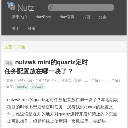
Nutz
新手入门
NutzBoot
Nutz官网
打赏
短点
关于
登录
主页
/
问答
nutzwk mini的quartz定时
问答
任务配置放在哪一块了？
发布于 2449天前
作者
码农
4706 次浏览
复制
上一个帖子
下一个帖子
标签:
quartz
nutzwk
nutzwk mini的quartz定时任务配置放在哪一块了？本地启动
项目的时候不想启动定时任务，没有找到quartz的配置文
件，难道说是在别的地方对quartz进行开启和禁止的？页面
上可以操作，但是和线上使用同一套数据库，会影响，