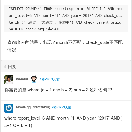
"SELECT COUNT(*) FROM reporting_info  WHERE 1=1 AND rep
ort_level=6 AND month='1' AND year='2017' AND check_sta
te IN ('已通过','未通过','审核中') AND check_parent_orgid=
查询出来的结果，出现了month不匹配，check_state不匹配
情况
5 回复
wendal
1楼•3253天前
你需要的是 where (a = 1 and b = 2) or c = 3 这种语句??
Nooft(qq_dd2c9d2a)
2楼•3253天前
where report_level=6 AND month='1' AND year='2017' AND( 
a=1 OR b = 1)