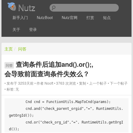
Nutz
新手入门
NutzBoot
Nutz官网
打赏
短点
关于
登录
主页
/
问答
查询条件后追加and().or();,
问答
会导致前面查询条件失效么？
发布于 3253天前
作者
Nooft
3763 次浏览
复制
上一个帖子
下一个帖子
标签:
无
        Cnd cnd = FunctionUtils.MapToCnd(params);

        cnd.and("check_parent_orgid","=", RuntimeUtils.
getOrgId());

        cnd.or("check_org_id","=", RuntimeUtils.getOrgI