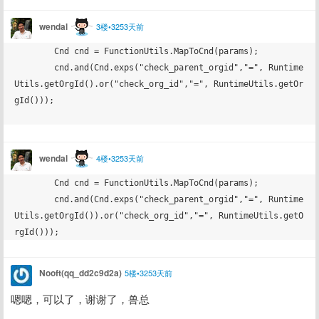
wendal
3楼•3253天前
        Cnd cnd = FunctionUtils.MapToCnd(params);

        cnd.and(Cnd.exps("check_parent_orgid","=", Runtime
Utils.getOrgId().or("check_org_id","=", RuntimeUtils.getOr
gId()));

wendal
4楼•3253天前
        Cnd cnd = FunctionUtils.MapToCnd(params);

        cnd.and(Cnd.exps("check_parent_orgid","=", Runtime
Utils.getOrgId()).or("check_org_id","=", RuntimeUtils.getO
Nooft(qq_dd2c9d2a)
5楼•3253天前
嗯嗯，可以了，谢谢了，兽总