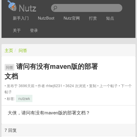
Nutz
新手入门
NutzBoot
Nutz官网
打赏
短点
关于
登录
主页
/
问答
请问有没有maven版的部署
问答
文档
发布于 3696天前
作者
rhtwj6231
3624 次浏览
复制
上一个帖子
下一个
帖子
标签:
nutzwk
大侠，请问有没有maven版的部署文档？
7 回复