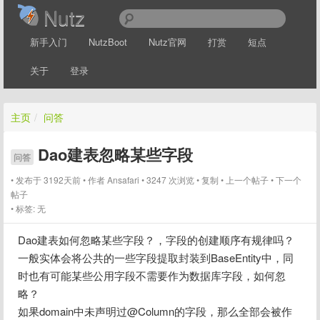
Nutz
新手入门
NutzBoot
Nutz官网
打赏
短点
关于
登录
主页
/
问答
Dao建表忽略某些字段
问答
发布于 3192天前
作者
Ansafari
3247 次浏览
复制
上一个帖子
下一个
帖子
标签:
无
Dao建表如何忽略某些字段？，字段的创建顺序有规律吗？
一般实体会将公共的一些字段提取封装到BaseEntity中，同
时也有可能某些公用字段不需要作为数据库字段，如何忽
略？
如果domain中未声明过@Column的字段，那么全部会被作