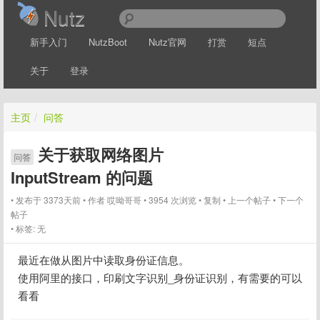
Nutz
新手入门
NutzBoot
Nutz官网
打赏
短点
关于
登录
主页
/
问答
关于获取网络图片
问答
InputStream 的问题
发布于 3373天前
作者
哎呦哥哥
3954 次浏览
复制
上一个帖子
下一个
帖子
标签:
无
最近在做从图片中读取身份证信息。
使用阿里的接口，印刷文字识别_身份证识别，有需要的可以
看看