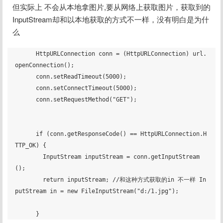
但实际上 不会从本地拿图片,要从网络上获取图片，获取到的
InputStream却和以本地获取的方式不一样，没有明白是为什
么
      HttpURLConnection conn = (HttpURLConnection) url.
openConnection();

      conn.setReadTimeout(5000);

      conn.setConnectTimeout(5000);

      conn.setRequestMethod("GET");

      if (conn.getResponseCode() == HttpURLConnection.H
TTP_OK) {

        InputStream inputStream = conn.getInputStream
();

        return inputStream; //和这种方式获取的in 不一样 In
putStream in = new FileInputStream("d:/1.jpg");
