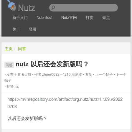
Nutz
新手入门
NutzBoot
Nutz官网
打赏
短点
关于
登录
主页
/
问答
nutz 以后还会发新版吗 ?
问答
发布于 816天前
作者
zhuer0632
4210 次浏览
复制
上一个帖子
下一个
帖子
标签:
无
https://mvnrepository.com/artifact/org.nutz/nutz/1.r.69.v2022
0703
以后还会发新版吗 ?