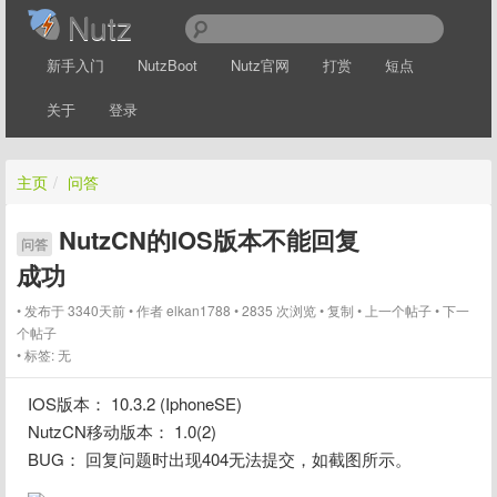
Nutz
新手入门
NutzBoot
Nutz官网
打赏
短点
关于
登录
主页
/
问答
NutzCN的IOS版本不能回复
问答
成功
发布于 3340天前
作者
elkan1788
2835 次浏览
复制
上一个帖子
下一
个帖子
标签:
无
IOS版本： 10.3.2 (IphoneSE)
NutzCN移动版本： 1.0(2)
BUG： 回复问题时出现404无法提交，如截图所示。