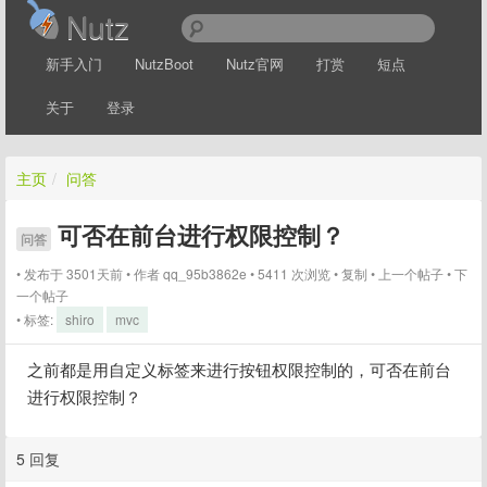
Nutz
新手入门
NutzBoot
Nutz官网
打赏
短点
关于
登录
主页
/
问答
可否在前台进行权限控制？
问答
发布于 3501天前
作者
qq_95b3862e
5411 次浏览
复制
上一个帖子
下
一个帖子
标签:
shiro
mvc
之前都是用自定义标签来进行按钮权限控制的，可否在前台
进行权限控制？
5 回复