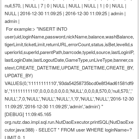
null,570, | NULL | 7 | 0 | NULL | NULL | NULL | 1 | 0 | NULL | 
NULL | 2016-12-30 11:09:25 | 2016-12-30 11:09:25 | admin | 
admin |
 For example:> "INSERT INTO 
user(uid,loginName,password,nickName,balance,washBalance,
tigerLimit,ticketLimit,returnURL,errorCount,status,isBet,levelId,s
uperiorId,superId,parentPath,barrcode,typeId,source,lastLoginIP,
lastLoginDate,lastLogoutDate,GameType,unLiveType,banner,cs
stext,CREATE_DATETIME,UPDATE_DATETIME,CREATE_BY,
UPDATE_BY) 
VALUES(0,'11111111110','93da54258735bcd0e8f34ad61581df9
b','11111111110',0.0,0.0,0.0,0.0,'NULL',0,0,0,8,570,0,'null,570,','
NULL',7,0,'NULL','NULL','NULL',1,'0','NULL','NULL','2016-12-30 
11:09:25','2016-12-30 11:09:25','admin','admin') "
[DEBUG] 11:09:45.165 
org.nutz.dao.impl.sql.run.NutDaoExecutor.printSQL(NutDaoExe
cutor.java:388) - SELECT * FROM user WHERE loginName=? 
LIMIT 0, 1