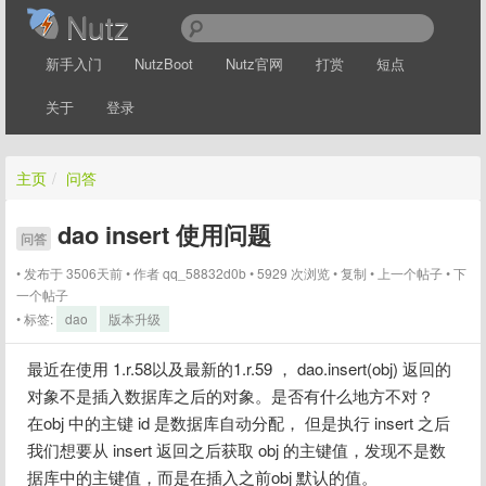
Nutz
新手入门
NutzBoot
Nutz官网
打赏
短点
关于
登录
主页
/
问答
dao insert 使用问题
问答
发布于 3506天前
作者
qq_58832d0b
5929 次浏览
复制
上一个帖子
下
一个帖子
标签:
dao
版本升级
最近在使用 1.r.58以及最新的1.r.59 ， dao.insert(obj) 返回的
对象不是插入数据库之后的对象。是否有什么地方不对？
在obj 中的主键 id 是数据库自动分配， 但是执行 insert 之后 
我们想要从 insert 返回之后获取 obj 的主键值，发现不是数
据库中的主键值，而是在插入之前obj 默认的值。