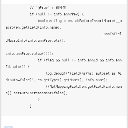
            // '@Prev' : 预设值

            if (null != info.annPrev) {

                boolean flag = en.addBeforeInsertMacro(__m
acro(en.getField(info.name),

                                                _annToFiel
dMacroInfo(info.annPrev.els(),

info.annPrev.value())));

                if (flag && null != info.annId && info.ann
Id.auto()) {

                    log.debugf("Field(%s#%s) autoset as @I
d(auto=false)", en.getType().getName(), info.name);

                    ((NutMappingField)en.getField(info.nam
e)).setAutoIncreasement(false);

                }

            }
