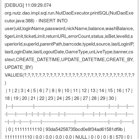
[DEBUG] 11:09:29.074 
org.nutz.dao.impl.sql.run.NutDaoExecutor.printSQL(NutDaoExe
cutor.java:388) - INSERT INTO 
user(uid,loginName,password,nickName,balance,washBalance,
tigerLimit,ticketLimit,returnURL,errorCount,status,isBet,levelId,s
uperiorId,superId,parentPath,barrcode,typeId,source,lastLoginIP,
lastLoginDate,lastLogoutDate,GameType,unLiveType,banner,cs
stext,CREATE_DATETIME,UPDATE_DATETIME,CREATE_BY,
UPDATE_BY) 
VALUES(?,?,?,?,?,?,?,?,?,?,?,?,?,?,?,?,?,?,?,?,?,?,?,?,?,?,?,?,?,?
)
 | 1 | 2 | 3 | 4 | 5 | 6 | 7 | 8 | 9 | 10 | 11 | 12 | 13 | 14 | 15 | 16 | 17 | 
18 | 19 | 20 | 21 | 22 | 23 | 24 | 25 | 26 | 27 | 28 | 29 | 30 |
 |---|-------------|----------------------------------|-------------|-----|-----|----
-|-----|------|---|---|---|---|-----|---|-----------|------|---|---|------|------|----
--|---|---|------|------|---------------------|---------------------|-------|-------|
 | 0 | 11111111110 | 93da54258735bcd0e8f34ad61581df9b | 
11111111110 | 0.0 | 0.0 | 0.0 | 0.0 | NULL | 0 | 0 | 0 | 8 | 570 | 0 | 