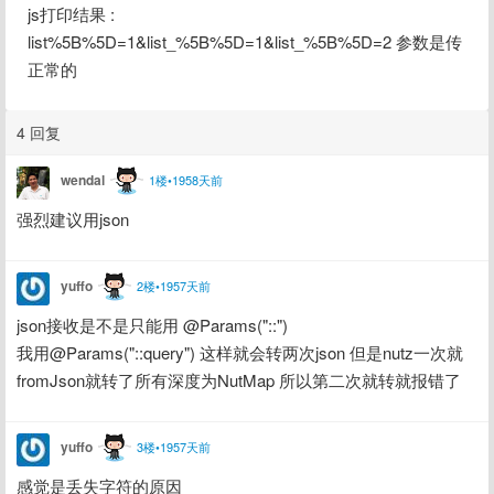
js打印结果 : 
list%5B%5D=1&list_%5B%5D=1&list_%5B%5D=2 参数是传
正常的
4 回复
wendal
1楼•1958天前
强烈建议用json
yuffo
2楼•1957天前
json接收是不是只能用 @Params("::")
我用@Params("::query") 这样就会转两次json 但是nutz一次就
fromJson就转了所有深度为NutMap 所以第二次就转就报错了
yuffo
3楼•1957天前
感觉是丢失字符的原因