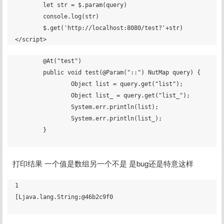
	let str = $.param(query)

	console.log(str)

	$.get('http://localhost:8080/test?'+str)

	@At("test")

	public void test(@Param("::") NutMap query) {

		Object list = query.get("list");

		Object list_ = query.get("list_");

		System.err.println(list);

		System.err.println(list_);

	}

打印结果 一个值是数组另一个不是 是bug还是特意这样
1

[Ljava.lang.String;@46b2c9f0
