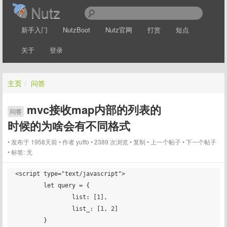
Nutz
新手入门
NutzBoot
Nutz官网
打赏
短点
关于
登录
主页
/
问答
mvc接收map内部的列表的
问答
时候的为啥会有不同格式
发布于 1958天前
作者
yuffo
2389 次浏览
复制
上一个帖子
下一个帖子
标签:
无
<script type="text/javascript">

	let query = {

		list: [1],

		list_: [1, 2]

	}
