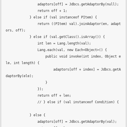
                adaptors[off] = Jdbcs.getAdaptorBy(null);

                return off + 1;

            } else if (val instanceof PItem) {

                return ((PItem) val).joinAdaptor(en, adapt
ors, off);

            } else if (val.getClass().isArray()) {

                int len = Lang.length(val);

                Lang.each(val, new Each<Object>() {

                    public void invoke(int index, Object e
le, int length) {

                        adaptors[off + index] = Jdbcs.getA
daptorBy(ele);

                    }

                });

                return off + len;

                // } else if (val instanceof Condition) {

            } else {

                adaptors[off] = Jdbcs.getAdaptorBy(val);
