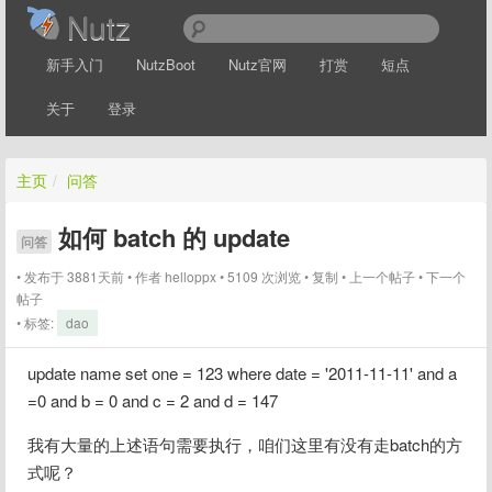
Nutz
新手入门
NutzBoot
Nutz官网
打赏
短点
关于
登录
主页
/
问答
如何 batch 的 update
问答
发布于 3881天前
作者
helloppx
5109 次浏览
复制
上一个帖子
下一个
帖子
标签:
dao
update name set one = 123 where date = '2011-11-11' and a 
=0 and b = 0 and c = 2 and d = 147 
我有大量的上述语句需要执行，咱们这里有没有走batch的方
式呢？