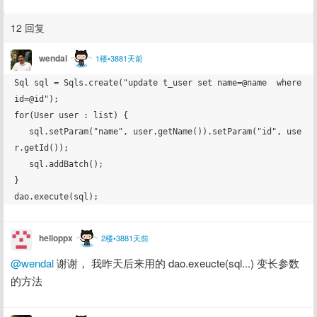
12 回复
wendal
1楼•3881天前
Sql sql = Sqls.create("update t_user set name=@name  where 
id=@id");

for(User user : list) {

   sql.setParam("name", user.getName()).setParam("id", use
r.getId());

   sql.addBatch();

}

helloppx
2楼•3881天前
@wendal
 谢谢， 我昨天后来用的 dao.exeucte(sql...) 变长参数
的方法