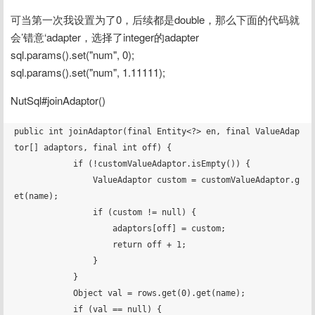
可当第一次我设置为了0，后续都是double，那么下面的代码就
会’错意‘adapter，选择了integer的adapter
sql.params().set("num", 0);
sql.params().set("num", 1.11111);
NutSql#joinAdaptor()
public int joinAdaptor(final Entity<?> en, final ValueAdap
tor[] adaptors, final int off) {

            if (!customValueAdaptor.isEmpty()) {

                ValueAdaptor custom = customValueAdaptor.g
et(name);

                if (custom != null) {

                    adaptors[off] = custom;

                    return off + 1;

                }

            }

            Object val = rows.get(0).get(name);

            if (val == null) {
