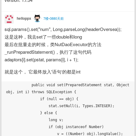
helloppx
7楼•3880天前
sql.params().set("num", Long.parseLong(headerOversea));
这是这种，我去set了一些double和long
最后在批量走的时候，类NutDaoExecutor的方法
_runPreparedStatement()，执行了这句代码
adaptors[i].set(pstat, params[i], i + 1);
就是这个， 它最终放入'语句‘的都是int
            public void set(PreparedStatement stat, Object 
obj, int i) throws SQLException {

                if (null == obj) {

                    stat.setNull(i, Types.INTEGER);

                } else {

                    long v;

                    if (obj instanceof Number)

                        v = ((Number) obj).longValue();
