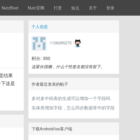
NutzBoot
Nutz官网
打赏
短点
关于
登录
个人信息
1106285275
积分: 350
这家伙很懒，什么个性签名都没有留下。
但是结果
一下这是
作者最近发表的帖子
多对多中间表的生成可以增加一个字段吗
实体类增加字段，怎么同步数据库中的字段
下载Android/ios客户端