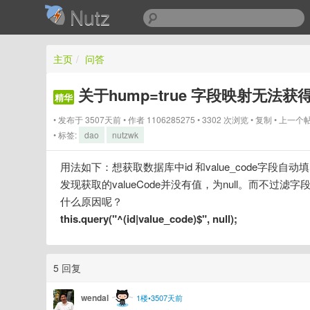
Nutz
主页
/
问答
关于hump=true 字段映射无法
精华
发布于 3507天前
作者
1106285275
3302 次浏览
复制
上一个
标签:
dao
nutzwk
用法如下：想获取数据库中id 和value_code字段自动
发现获取的valueCode并没有值，为null。而
什么原因呢？
this.query("^(id|value_code)$", null);
5 回复
wendal
1楼•3507天前