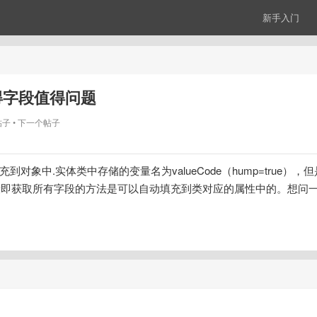
新手入门
获得字段值得问题
帖子
下一个帖子
填充到对象中.实体类中存储的变量名为valueCode（hump=true），
不过滤字段即获取所有字段的方法是可以自动填充到类对应的属性中的。想问