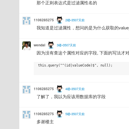
那个正则表达式是过滤属性名的
1106285275
2楼•3507天前
我知道是过滤属性，想问的是为什么获取的value_
wendal
3楼•3507天前
因为没有查这个属性对应的字段, 下面的写法才对
this.query("^(id|valueCode)$", null);

1106285275
4楼•3507天前
了解了，我以为应该用数据库的字段
1106285275
5楼•3507天前
多谢楼主