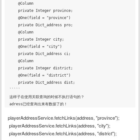
    @Column

    private Integer province;

    @One(field = "province")

    private Dict_address pro;

    @Column

    private Integer city;

    @One(field = "city")

    private Dict_address ci;

    @Column

    private Integer district;

    @One(field = "district")

    private Dict_address dist;

`````

这样子在使用关联查询的时候不执行语句的？

playerAddressService.fetchLinks(address, "province");
 playerAddressService.fetchLinks(address, "city");
 playerAddressService.fetchLinks(address, "district");