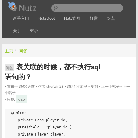
Nutz
新手入门
NutzBoot
Nutz官网
打赏
短点
关于
登录
主页
/
问答
表关联的时候，都不执行sql
问答
语句的？
发布于 3500天前
作者
sherwin28
3874 次浏览
复制
上一个帖子
下一
个帖子
标签:
dao
 @Column

    private Long player_id;

    @One(field = "player_id")

    private Player player;
