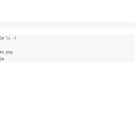
]# ls -l

en.png
