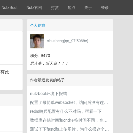
NutzBoot
Nutz官网
打赏
短点
关于
登录
个人信息
shusheng(qq_97f5068e)
积分: 9470
尽人事，听天命！！！
没有效
作者最近发表的帖子
nutzboot环境下报错
配置了最简单websocket，访问后没有连接成功
redis哨兵配置有什么不对吗，帮看一下
数据库存储时间和cnd转换时间不同，查询不出当前插入的数据？
测试了下fastdfs上传图片，为什么报这个错误？