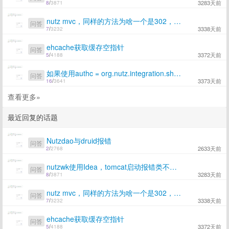
3283天前
8
/
3871
nutz mvc，同样的方法为啥一个是302，一个是正确的返回值
问答
3338天前
7
/
3232
ehcache获取缓存空指针
问答
3372天前
5
/
4188
如果使用authc = org.nutz.integration.shiro.SimpleAuthenticationFilter
问答
3373天前
16
/
3641
查看更多»
最近回复的话题
Nutzdao与druid报错
问答
2633天前
2
/
2768
nutzwk使用Idea，tomcat启动报错类不存在
问答
3283天前
8
/
3871
nutz mvc，同样的方法为啥一个是302，一个是正确的返回值
问答
3338天前
7
/
3232
ehcache获取缓存空指针
问答
3372天前
5
/
4188