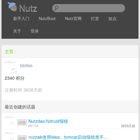
Nutz
新手入门
NutzBoot
Nutz官网
打赏
短点
关于
登录
主页
/
binfoo
2340
积分
注册时间 3638天前
最近创建的话题
Nutzdao与druid报错
问答
2633天前
2
/
2768
nutzwk使用Idea，tomcat启动报错类不存在
问答