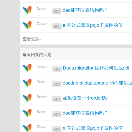
3
dao能获取表结构吗？
/
3316
问答
7
el表达式获取pojo子属性的值
/
3496
问答
查看更多»
最近回复的话题
1
Daos.migration执行如何生成ddl
/
3871
问答
2
dao.inerst.dap.update 能
/
3032
问答
5
如果设置一个orderBy
/
3911
问答
3
dao能获取表结构吗？
/
3316
问答
7
el表达式获取pojo子属性的值
/
3496
问答