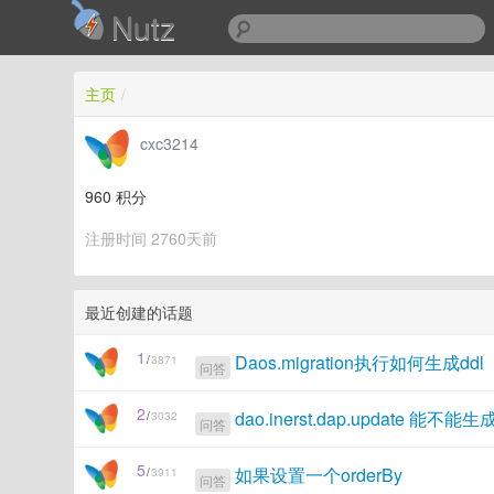
Nutz
主页
/
cxc3214
960
积分
注册时间 2760天前
最近创建的话题
1
Daos.migration执行如何生成ddl
/
3871
问答
2
dao.inerst.dap.update 能
/
3032
问答
5
如果设置一个orderBy
/
3911
问答