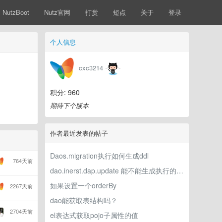
NutzBoot
Nutz官网
打赏
短点
关于
登录
个人信息
cxc3214
积分: 960
期待下个版本
作者最近发表的帖子
Daos.migration执行如何生成ddl
764天前
dao.inerst.dap.update 能不能生成执行的sql 而不执行。
如果设置一个orderBy
2267天前
dao能获取表结构吗？
2704天前
el表达式获取pojo子属性的值