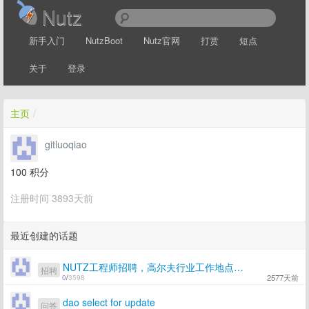
Nutz
新手入门
NutzBoot
Nutz官网
打赏
短点
关于
登录
主页
/
gitluoqiao
100
积分
注册时间 3893天前
最近创建的话题
NUTZ工程师招聘，高尔夫行业工作地点上海嘉定
招聘
2577天前
0
/
3598
dao select for update
问答