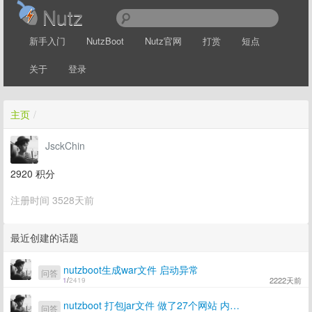
Nutz
新手入门
NutzBoot
Nutz官网
打赏
短点
关于
登录
主页
/
JsckChin
2920
积分
注册时间 3528天前
最近创建的话题
nutzboot生成war文件 启动异常
问答
2222天前
1
/
2419
nutzboot 打包jar文件 做了27个网站 内存使用量达到95以上
问答