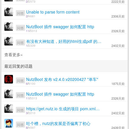
2222天前
2
/
2573
Unable to parse form content
问答
2306天前
2
/
4681
NutzBoot 插件 swagger 如何配置 http
问答
2326天前
11
/
3313
有没有大神知道，好用的html生成pdf 的工具包
问答
2402天前
1
/
2339
查看更多»
最近回复的话题
NutzBoot 发布 v2.4.0.v20200427 "单车"
问答
1875天前
6
/
6100
NutzBoot 插件 swagger 如何配置 http
问答
2326天前
11
/
3313
https://get.nutz.io 生成的项目 pom.xml里面单元测试依赖 没有版本号
问答
2402天前
3
/
2210
吐个槽，nutz的发展是否偏离了初心
问答
2439天前
8
/
4597