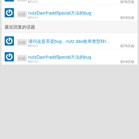
3276天前
9
/
5923
nutzDao中addSpecial方法的bug
问答
3319天前
4
/
3544
最近回复的话题
请问这是否是bug，nutz dao枚举类型转int时不正确
问答
3276天前
9
/
5923
nutzDao中addSpecial方法的bug
问答
3319天前
4
/
3544