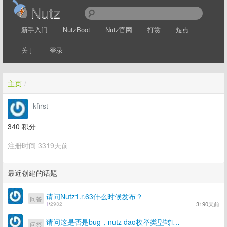
Nutz
新手入门
NutzBoot
Nutz官网
打赏
短点
关于
登录
主页
/
kfirst
340
积分
注册时间 3319天前
最近创建的话题
请问Nutz1.r.63什么时候发布？
问答
3190天前
1
/
2932
请问这是否是bug，nutz dao枚举类型转int时不正确
问答