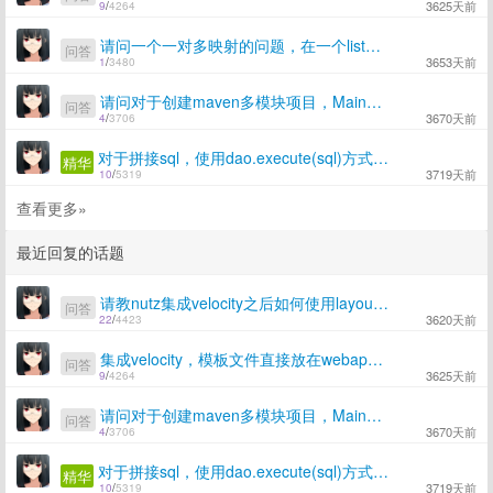
3625天前
9
/
4264
请问一个一对多映射的问题，在一个list里面的每一个对象都对应一个list应该怎么实现呢
问答
3653天前
1
/
3480
请问对于创建maven多模块项目，MainModule这个类必须在子模块下面吗
问答
3670天前
4
/
3706
对于拼接sql，使用dao.execute(sql)方式查询日期出错（ORA-01861）求解
精华
3719天前
10
/
5319
查看更多»
最近回复的话题
请教nutz集成velocity之后如何使用layout功能呢
问答
3620天前
22
/
4423
集成velocity，模板文件直接放在webapp下能访问，在webapp下的其他目录找不到模板文件是为什么
问答
3625天前
9
/
4264
请问对于创建maven多模块项目，MainModule这个类必须在子模块下面吗
问答
3670天前
4
/
3706
对于拼接sql，使用dao.execute(sql)方式查询日期出错（ORA-01861）求解
精华
3719天前
10
/
5319