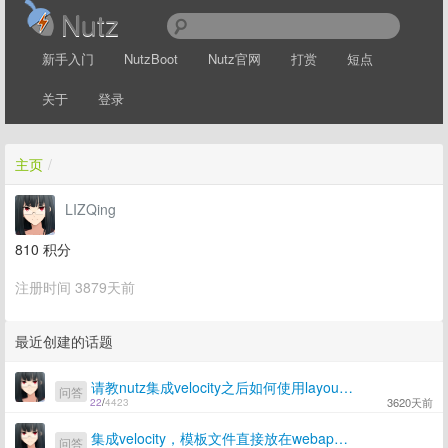
Nutz
新手入门
NutzBoot
Nutz官网
打赏
短点
关于
登录
主页
/
LIZQing
810
积分
注册时间 3879天前
最近创建的话题
请教nutz集成velocity之后如何使用layout功能呢
问答
3620天前
22
/
4423
集成velocity，模板文件直接放在webapp下能访问，在webapp下的其他目录找不到模板文件是为什么
问答